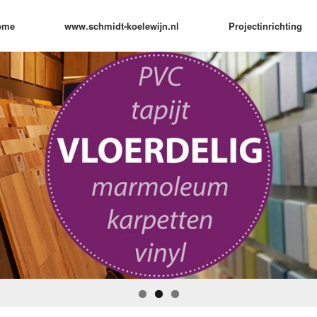
ome
www.schmidt-koelewijn.nl
Projectinrichting