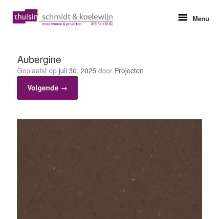
Ga
naar
Menu
de
inhoud
Aubergine
Geplaatst op
juli 30, 2025
door
Projecten
Volgende →