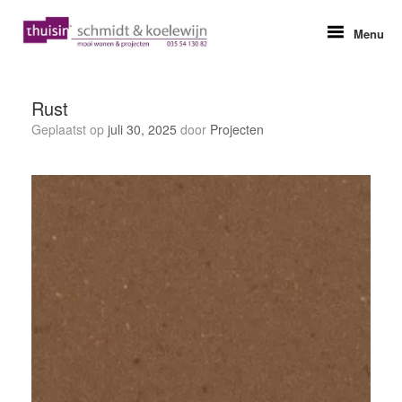
Ga
naar
Menu
de
inhoud
Rust
Geplaatst op
juli 30, 2025
door
Projecten