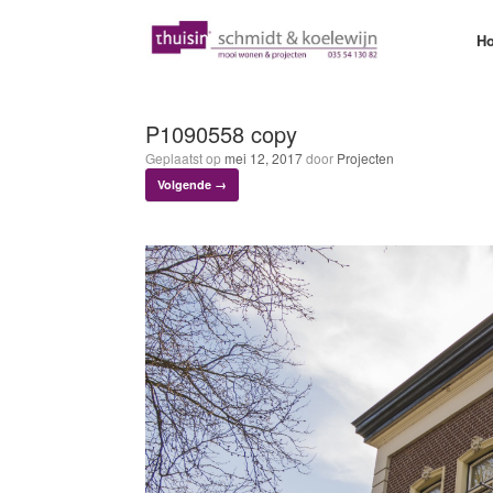
Ga
naar
H
de
inhoud
P1090558 copy
Geplaatst op
mei 12, 2017
door
Projecten
Volgende →