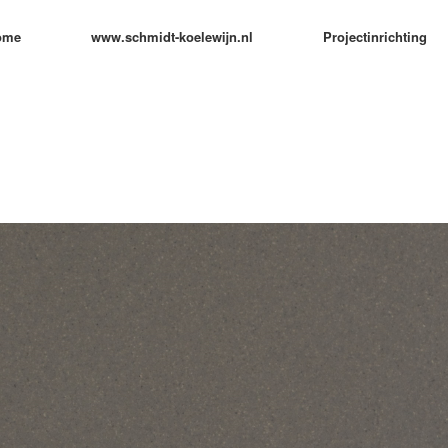
ome
www.schmidt-koelewijn.nl
Projectinrichting