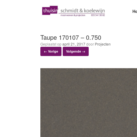
Ga
naar
H
de
inhoud
Taupe 170107 – 0.750
Geplaatst op
april 21, 2017
door
Projecten
← Vorige
Volgende →