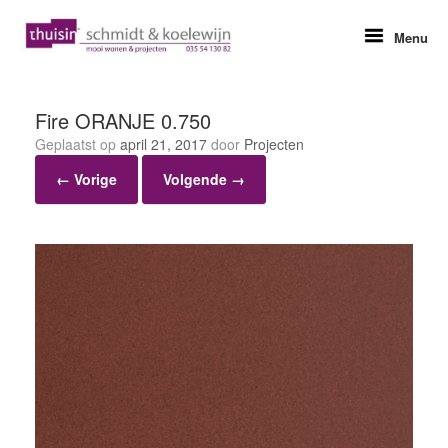
Ga
naar
Menu
de
inhoud
Fire ORANJE 0.750
Geplaatst op
april 21, 2017
door
Projecten
← Vorige
Volgende →