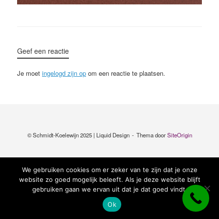
Geef een reactie
Je moet
ingelogd zijn op
om een reactie te plaatsen.
© Schmidt-Koelewijn 2025 | Liquid Design
Thema door
SiteOrigin
We gebruiken cookies om er zeker van te zijn dat je onze
website zo goed mogelijk beleeft. Als je deze website blijft
gebruiken gaan we ervan uit dat je dat goed vindt.
Ok