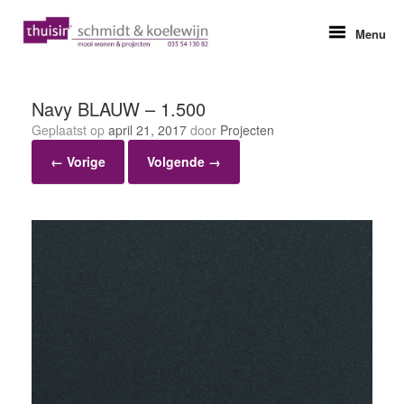
Ga
naar
Menu
de
inhoud
Navy BLAUW – 1.500
Geplaatst op
april 21, 2017
door
Projecten
← Vorige
Volgende →