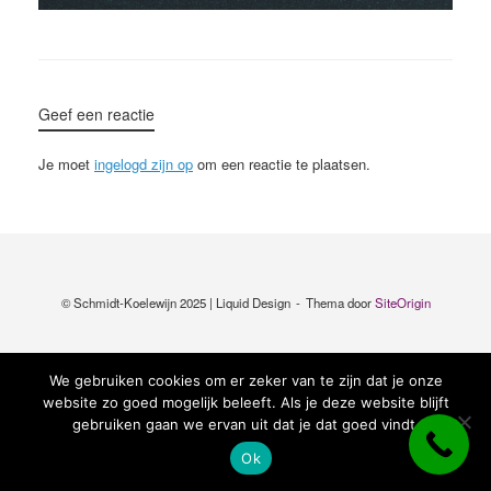
Geef een reactie
Je moet
ingelogd zijn op
om een reactie te plaatsen.
© Schmidt-Koelewijn 2025 | Liquid Design
Thema door
SiteOrigin
We gebruiken cookies om er zeker van te zijn dat je onze
website zo goed mogelijk beleeft. Als je deze website blijft
gebruiken gaan we ervan uit dat je dat goed vindt.
Ok